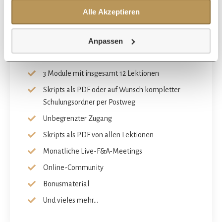
Alle Akzeptieren
Beginne die Ausbildung wann immer du willst und
absolviere sie im eigenen Tempo!
Anpassen
Digitales Zertifikat als zert. Selbsthypnose-
Practitioner
3 Module mit insgesamt 12 Lektionen
Skripts als PDF oder auf Wunsch kompletter
Schulungsordner per Postweg
Unbegrenzter Zugang
Skripts als PDF von allen Lektionen
Monatliche Live-F&A-Meetings
Online-Community
Bonusmaterial
Und vieles mehr...